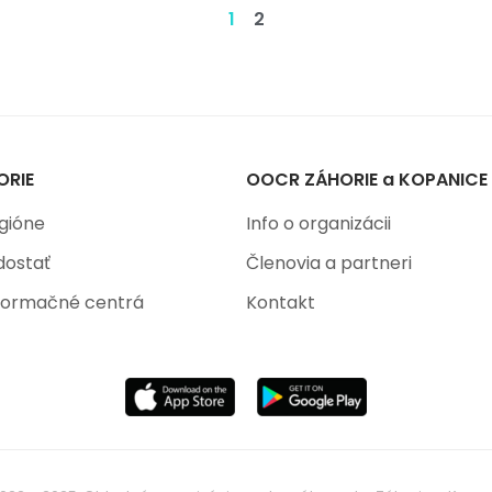
1
2
ORIE
OOCR ZÁHORIE a KOPANICE
gióne
Info o organizácii
dostať
Členovia a partneri
nformačné centrá
Kontakt