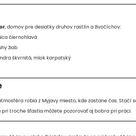
or
, domov pre desiatky druhov rastlín a živočíchov:
nica čiernohlavá
uhy žiab
andra škvrnitá, mlok karpatský
e
mosféra robia z Myjavy miesto, kde zastane čas. Stačí sa 
 pri troche šťastia môžete pozorovať aj bobra pri práci.