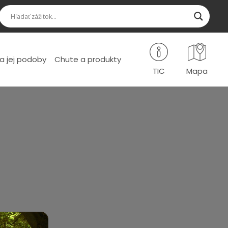
a jej podoby
Chute a produkty
TIC
Mapa