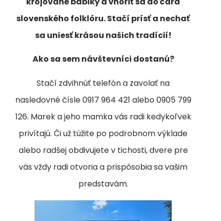
krojované bábiky a vnoriť sa do čara
slovenského folklóru. Stačí prísť a nechať
sa uniesť krásou našich tradícií!
Ako sa sem návštevníci dostanú?
Stačí zdvihnúť telefón a zavolať na
nasledovné čísle 0917 964 421 alebo 0905 799
126. Marek a jeho mamka vás radi kedykoľvek
privítajú. Či už túžite po podrobnom výklade
alebo radšej obdivujete v tichosti, dvere pre
vás vždy radi otvoria a prispôsobia sa vašim
predstavám.