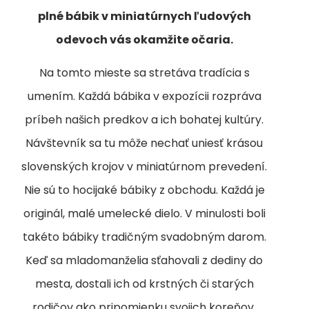
plné bábik v miniatúrnych ľudových
odevoch vás okamžite očaria.
Na tomto mieste sa stretáva tradícia s
umením. Každá bábika v expozícii rozpráva
príbeh našich predkov a ich bohatej kultúry.
Návštevník sa tu môže nechať uniesť krásou
slovenských krojov v miniatúrnom prevedení.
Nie sú to hocijaké bábiky z obchodu. Každá je
originál, malé umelecké dielo. V minulosti boli
takéto bábiky tradičným svadobným darom.
Keď sa mladomanželia sťahovali z dediny do
mesta, dostali ich od krstných či starých
rodičov ako pripomienku svojich koreňov.