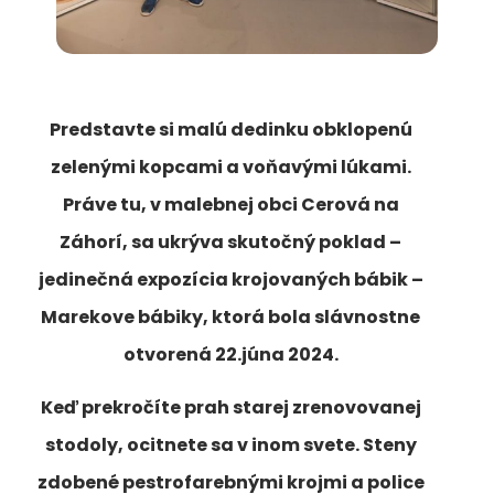
Predstavte si malú dedinku obklopenú
zelenými kopcami a voňavými lúkami.
Práve tu, v malebnej obci Cerová na
Záhorí, sa ukrýva skutočný poklad –
jedinečná expozícia krojovaných bábik –
Marekove bábiky, ktorá bola slávnostne
otvorená 22.júna 2024.
Keď prekročíte prah starej zrenovovanej
stodoly, ocitnete sa v inom svete. Steny
zdobené pestrofarebnými krojmi a police