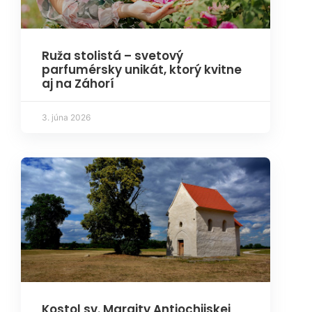
Ruža stolistá – svetový
parfumérsky unikát, ktorý kvitne
aj na Záhorí
3. júna 2026
Kostol sv. Margity Antiochijskej