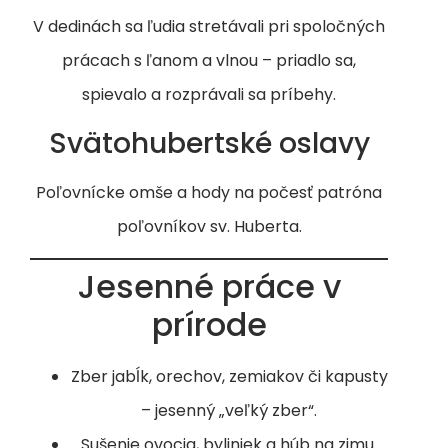
V dedinách sa ľudia stretávali pri spoločných
prácach s ľanom a vlnou – priadlo sa,
spievalo a rozprávali sa príbehy.
Svätohubertské oslavy
Poľovnícke omše a hody na počesť patróna
poľovníkov sv. Huberta.
Jesenné práce v
prírode
Zber jabĺk, orechov, zemiakov či kapusty
– jesenný „veľký zber“.
Sušenie ovocia, byliniek a húb na zimu.