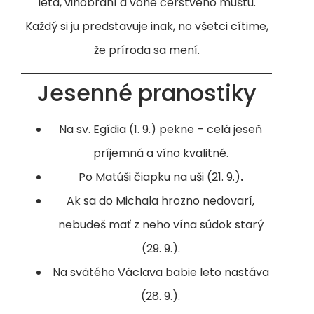
leta, vinobraní a vône čerstvého muštu.
Každý si ju predstavuje inak, no všetci cítime,
že príroda sa mení.
Jesenné pranostiky
Na sv. Egídia (1. 9.) pekne – celá jeseň
príjemná a víno kvalitné.
Po Matúši čiapku na uši (21. 9.)
.
Ak sa do Michala hrozno nedovarí,
nebudeš mať z neho vína súdok starý
(29. 9.).
Na svätého Václava babie leto nastáva
(28. 9.).