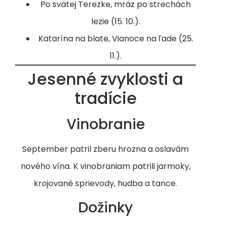
Po svätej Terezke, mráz po strechách
lezie (15. 10.).
Katarína na blate, Vianoce na ľade (25.
11.).
Jesenné zvyklosti a
tradície
Vinobranie
September patril zberu hrozna a oslavám
nového vína. K vinobraniam patrili jarmoky,
krojované sprievody, hudba a tance.
Dožinky