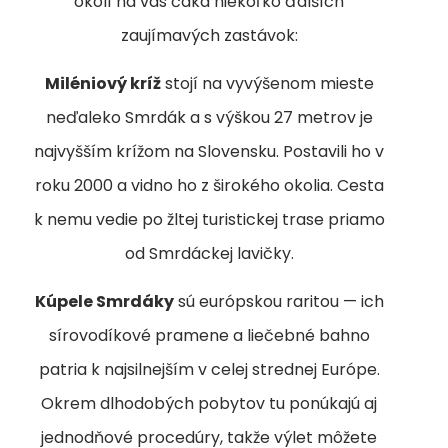
okolí na vás čaká niekoľko ďalších
zaujímavých zastávok:
Miléniový kríž
stojí na vyvýšenom mieste
neďaleko Smrdák a s výškou 27 metrov je
najvyšším krížom na Slovensku. Postavili ho v
roku 2000 a vidno ho z širokého okolia. Cesta
k nemu vedie po žltej turistickej trase priamo
od Smrdáckej lavičky.
Kúpele Smrdáky
sú európskou raritou — ich
sírovodíkové pramene a liečebné bahno
patria k najsilnejším v celej strednej Európe.
Okrem dlhodobých pobytov tu ponúkajú aj
jednodňové procedúry, takže výlet môžete