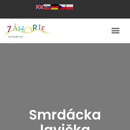
Smrdácka
lavička