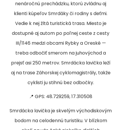
nenáročnú prechádzku, ktorú zvládnu aj
klienti kúpeľov Smrdáky či rodiny s deťmi.
Vedie k nej žltá turistická trasa. Miesto je
dostupné aj autom po poľnej ceste z cesty
III/1146 medzi obcami Rybky a Oreské —
treba odbočiť smerom na juhovýchod a
prejsť asi 250 metrov. Smrdácka lavička leží
aj na trase Záhorskej cyklomagistrály, takže
cyklisti ju stihnú bez odbočky.
📍 GPS: 48.729259, 17.310508
Smrdácka lavička je skvelým východiskovým
bodom na celodennú turistiku. V blízkom