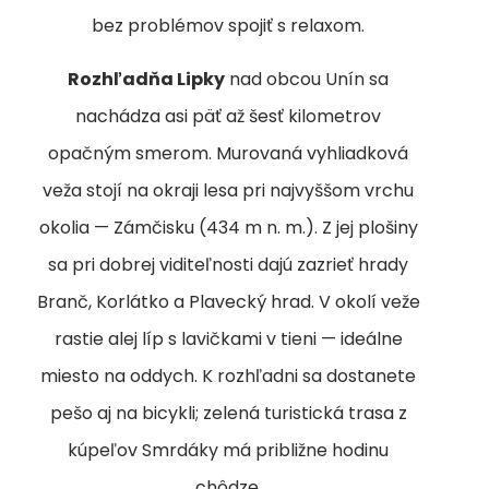
bez problémov spojiť s relaxom.
Rozhľadňa Lipky
nad obcou Unín sa
nachádza asi päť až šesť kilometrov
opačným smerom. Murovaná vyhliadková
veža stojí na okraji lesa pri najvyššom vrchu
okolia — Zámčisku (434 m n. m.). Z jej plošiny
sa pri dobrej viditeľnosti dajú zazrieť hrady
Branč, Korlátko a Plavecký hrad. V okolí veže
rastie alej líp s lavičkami v tieni — ideálne
miesto na oddych. K rozhľadni sa dostanete
pešo aj na bicykli; zelená turistická trasa z
kúpeľov Smrdáky má približne hodinu
chôdze.