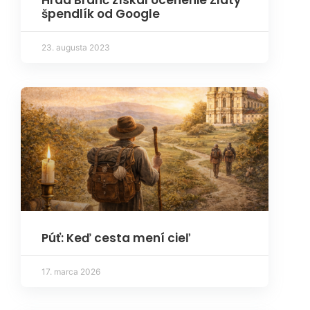
Hrad Branč získal ocenenie Zlatý
špendlík od Google
23. augusta 2023
Púť: Keď cesta mení cieľ
17. marca 2026