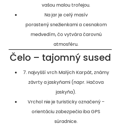
vašou malou trofejou.
Na jar je celý masív
porastený snežienkami a cesnakom
medvedím, čo vytvára čarovnú
atmosféru.
Čelo – tajomný sused
7. najvyšší vrch Malých Karpát, známy
závrty a jaskyňami (napr. Hačova
jaskyňa).
Vrchol nie je turisticky označený –
orientáciu zabezpečia iba GPS
súradnice.