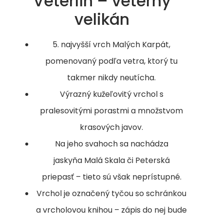
Veterlín – veterný
velikán
5. najvyšší vrch Malých Karpát,
pomenovaný podľa vetra, ktorý tu
takmer nikdy neutícha.
Výrazný kužeľovitý vrchol s
pralesovitými porastmi a množstvom
krasových javov.
Na jeho svahoch sa nachádza
jaskyňa Malá Skala či Peterská
priepasť – tieto sú však neprístupné.
Vrchol je označený tyčou so schránkou
a vrcholovou knihou – zápis do nej bude