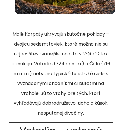
Malé Karpaty ukrývajú skutočné poklady –
dvojicu sedemstoviek, ktoré možno nie sú
najnavštevovanejšie, no o to väčší zážitok
ponúkajú. Veterlín (724 m n. m.) a Čelo (716
m n. m.) netvoria typické turistické ciele s
vyznačenými chodníkmi či bufetmi na
vrchole. Sú to vrchy pre tých, ktorí
vyhľadávajú dobrodružstvo, ticho a kúsok
nespútanej divočiny.