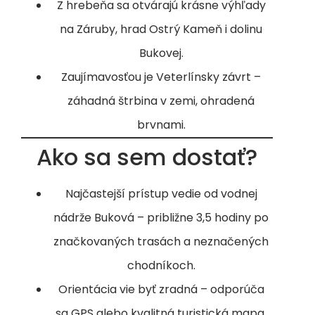
Z hrebeňa sa otvárajú krásne výhľady
na Záruby, hrad Ostrý Kameň i dolinu
Bukovej.
Zaujímavosťou je Veterlínsky závrt –
záhadná štrbina v zemi, ohradená
brvnami.
Ako sa sem dostať?
Najčastejší prístup vedie od vodnej
nádrže Buková – približne 3,5 hodiny po
značkovaných trasách a neznačených
chodníkoch.
Orientácia vie byť zradná – odporúča
sa GPS alebo kvalitná turistická mapa.