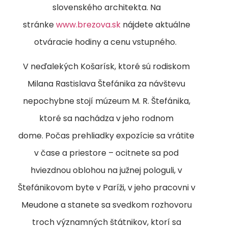
slovenského architekta. Na
stránke
www.brezova.sk
nájdete aktuálne
otváracie hodiny a cenu vstupného.
V neďalekých Košarísk, ktoré sú rodiskom
Milana Rastislava Štefánika za návštevu
nepochybne stojí múzeum M. R. Štefánika,
ktoré sa nachádza v jeho rodnom
dome. Počas prehliadky expozície sa vrátite
v čase a priestore – ocitnete sa pod
hviezdnou oblohou na južnej pologuli, v
Štefánikovom byte v Paríži, v jeho pracovni v
Meudone a stanete sa svedkom rozhovoru
troch významných štátnikov, ktorí sa