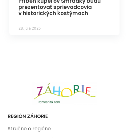
Príbeh kúpeľov Smrdáky budú
prezentovať sprievodcovia
v historických kostýmoch
28. júla 2025
REGIÓN ZÁHORIE
Stručne o regióne