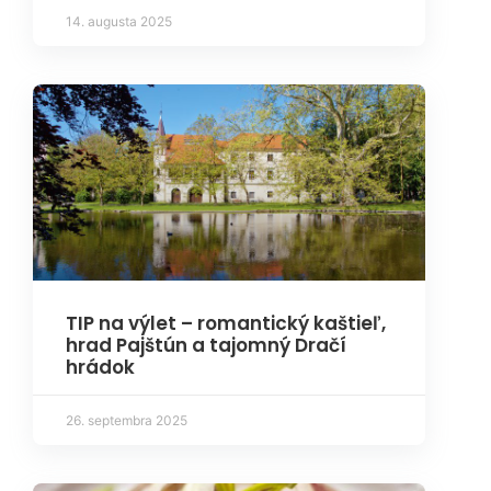
14. augusta 2025
TIP na výlet – romantický kaštieľ,
hrad Pajštún a tajomný Dračí
hrádok
26. septembra 2025