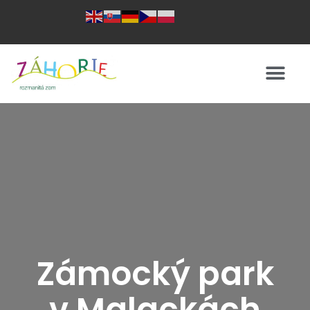
Zámocký park
v Malackách