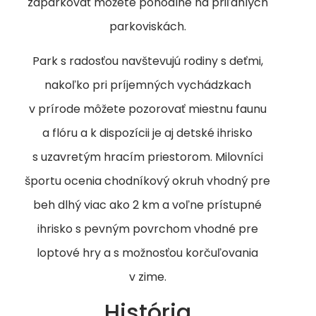
zaparkovať môžete pohodlne na priľahlých
parkoviskách.
Park s radosťou navštevujú rodiny s deťmi,
nakoľko pri príjemných vychádzkach
v prírode môžete pozorovať miestnu faunu
a flóru a k dispozícii je aj detské ihrisko
s uzavretým hracím priestorom. Milovníci
športu ocenia chodníkový okruh vhodný pre
beh dlhý viac ako 2 km a voľne prístupné
ihrisko s pevným povrchom vhodné pre
loptové hry a s možnosťou korčuľovania
v zime.
História