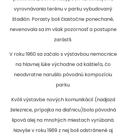
vyrovnávania terénu v parku vybudovaný
štadión. Porasty boli čiastočne ponechané,
nevenovala sa im však pozornosť a postupne
zarástli.
V roku 1960 sa začalo s výstavbou nemocnice
na hlavnej lúke východne od kaštieľa, čo
neodvratne narušilo pôvodnú kompozíciu
parku.
Kvôli výstavbe nových komunikácií (nadjazd
železnice, prípojka na diaľnicu)bola pôvodná
lipová alej na mnohých miestach vyrúbaná.
Navyše v roku 1969 z nej boli odstránené aj