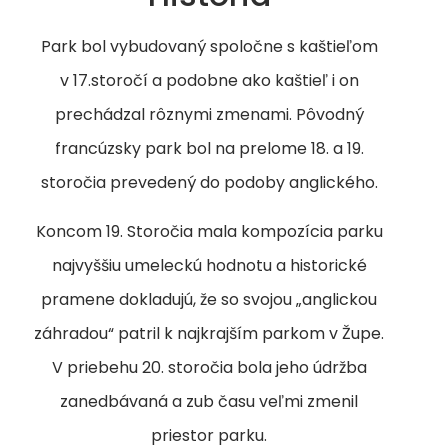
Park bol vybudovaný spoločne s kaštieľom
v 17.storočí a podobne ako kaštieľ i on
prechádzal rôznymi zmenami. Pôvodný
francúzsky park bol na prelome 18. a 19.
storočia prevedený do podoby anglického.
Koncom 19. Storočia mala kompozícia parku
najvyššiu umeleckú hodnotu a historické
pramene dokladujú, že so svojou „anglickou
záhradou“ patril k najkrajším parkom v Župe.
V priebehu 20. storočia bola jeho údržba
zanedbávaná a zub času veľmi zmenil
priestor parku.