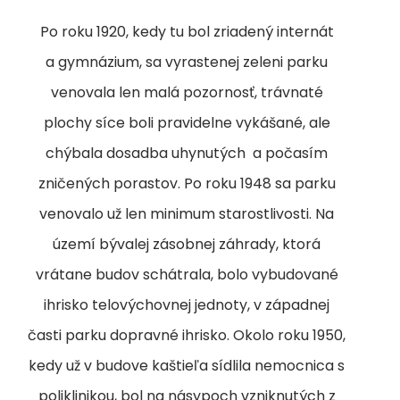
Po roku 1920, kedy tu bol zriadený internát
a gymnázium, sa vyrastenej zeleni parku
venovala len malá pozornosť, trávnaté
plochy síce boli pravidelne vykášané, ale
chýbala dosadba uhynutých a počasím
zničených porastov. Po roku 1948 sa parku
venovalo už len minimum starostlivosti. Na
území bývalej zásobnej záhrady, ktorá
vrátane budov schátrala, bolo vybudované
ihrisko telovýchovnej jednoty, v západnej
časti parku dopravné ihrisko. Okolo roku 1950,
kedy už v budove kaštieľa sídlila nemocnica s
poliklinikou, bol na násypoch vzniknutých z