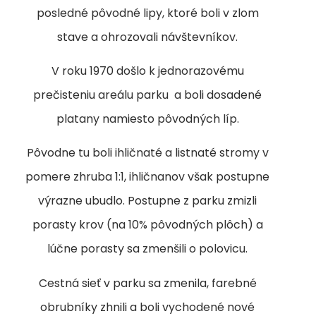
posledné pôvodné lipy, ktoré boli v zlom
stave a ohrozovali návštevníkov.
V roku 1970 došlo k jednorazovému
prečisteniu areálu parku a boli dosadené
platany namiesto pôvodných líp.
Pôvodne tu boli ihličnaté a listnaté stromy v
pomere zhruba 1:1, ihličnanov však postupne
výrazne ubudlo. Postupne z parku zmizli
porasty krov (na 10% pôvodných plôch) a
lúčne porasty sa zmenšili o polovicu.
Cestná sieť v parku sa zmenila, farebné
obrubníky zhnili a boli vychodené nové