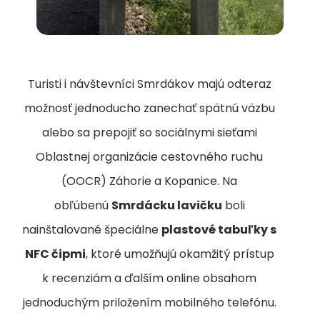
Turisti i návštevníci Smrdákov majú odteraz
možnosť jednoducho zanechať spätnú väzbu
alebo sa prepojiť so sociálnymi sieťami
Oblastnej organizácie cestovného ruchu
(OOCR) Záhorie a Kopanice. Na
obľúbenú
Smrdácku lavičku
boli
nainštalované špeciálne
plastové tabuľky s
NFC čipmi
, ktoré umožňujú okamžitý prístup
k recenziám a ďalším online obsahom
jednoduchým priložením mobilného telefónu.