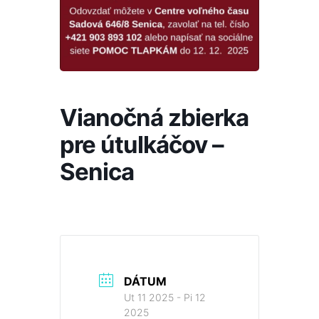
Vianočná zbierka
pre útulkáčov –
Senica
DÁTUM
Ut 11 2025
- Pi 12
2025