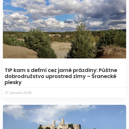
TIP kam s deťmi cez jarné prázdiny: Púštne
dobrodružstvo uprostred zimy – Šranecké
piesky
27. januára 2026