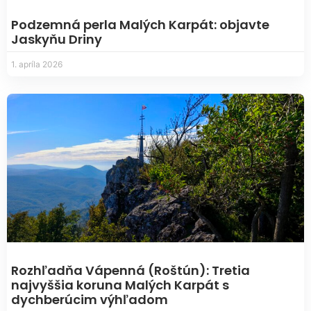
Podzemná perla Malých Karpát: objavte
Jaskyňu Driny
1. apríla 2026
Rozhľadňa Vápenná (Roštún): Tretia
najvyššia koruna Malých Karpát s
dychberúcim výhľadom