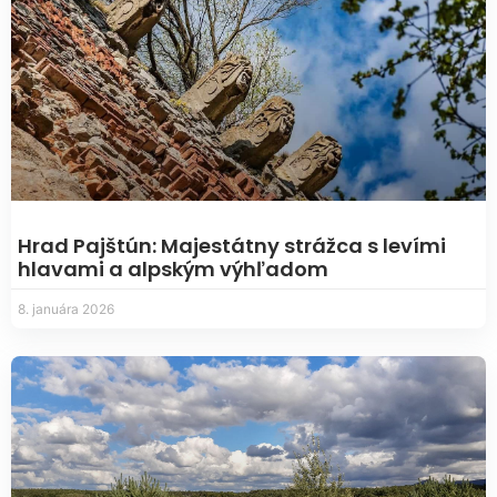
Hrad Pajštún: Majestátny strážca s levími
hlavami a alpským výhľadom
8. januára 2026