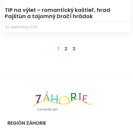
TIP na výlet – romantický kaštieľ, hrad
Pajštún a tajomný Dračí hrádok
26. septembra 2025
1
2
3
REGIÓN ZÁHORIE