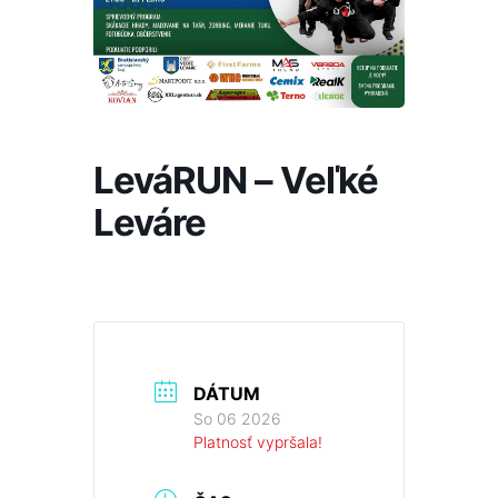
LeváRUN – Veľké
Leváre
DÁTUM
So 06 2026
Platnosť vypršala!